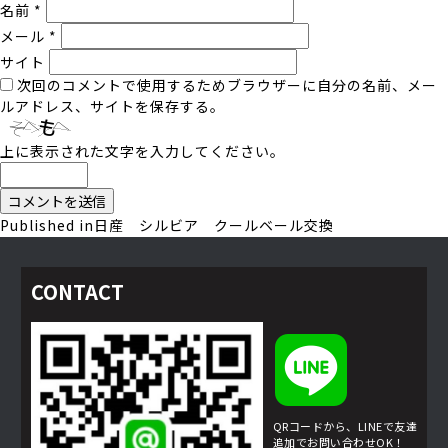
名前
*
メール
*
サイト
次回のコメントで使用するためブラウザーに自分の名前、メー
ルアドレス、サイトを保存する。
上に表示された文字を入力してください。
投
Published in
日産 シルビア クールベール交換
稿
ナ
CONTACT
ビ
ゲ
ー
シ
ョ
QRコードから、
LINEで友達
ン
追加で
お問い合わせOK！