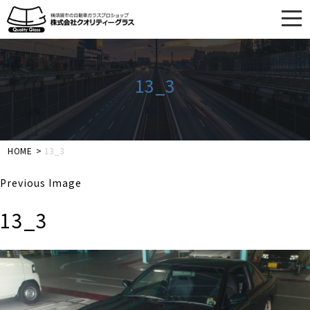
togg
navi
Skip
to
main
13_3
content
HOME
>
13_3
Previous Image
13_3