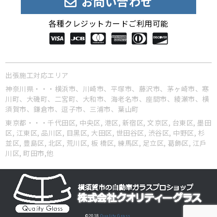
お問い合わせ
各種クレジットカード
ご利用可能
出張施工対応エリア
神奈川県・・・横浜市、川崎市、平塚市、藤沢市、茅ヶ崎市、寒
川町、大磯町、二宮町、大和市、海老名市、座間市、綾瀬市、横
須賀市、鎌倉市、逗子市、三浦市、葉山町
東京都・・・千代田区, 中央区, 港区, 新宿区, 文京区, 台東区, 墨田
区, 江東区, 品川区, 目黑区, 大田区, 世田谷区, 渋谷区, 中野区, 杉
並区, 豊島区, 北区, 荒川区, 板 橋区, 練馬区, 足立区, 葛飾区, 江戶
川区, 町田市,他
©2018
Quality Grass.