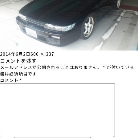
Posted
Full
2014年6月2日
600 × 337
コメントを残す
on
size
メールアドレスが公開されることはありません。
*
が付いている
欄は必須項目です
コメント
*